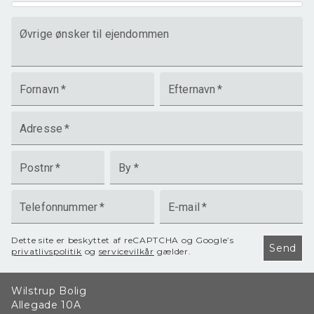
Øvrige ønsker til ejendommen
Fornavn
*
Efternavn
*
Adresse
*
Postnr
*
By
*
Telefonnummer
*
E-mail
*
Dette site er beskyttet af reCAPTCHA og Google’s
Send
privatlivspolitik
og
servicevilkår
gælder.
Wilstrup Bolig
Allegade 10A