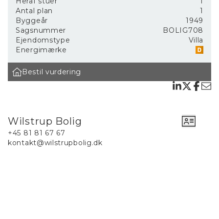
Heraf stuer
1
Antal plan
1
Ejendommen ligger i det attraktive Jyllandskvarter
Byggeår
1949
højt hævet og med panoramaudsigt over
Sagsnummer
BOLIG708
kvarterets tage, Øresund og de grønne trækroner i
Ejendomstype
Villa
Smørhullet. På bare tre minutters gang befinder du
Energimærke
dig i dette naturskønne område, der inviterer til
løbe- og gåture året rundt. Om vinteren forvandler
Bestil vurdering
Smørhullet sig til et livligt område med mulighed
for både skøjteløb og kælkning. Derudover er der
kort afstand til badestrand, indkøb,
børneinstitutioner, station og Helsingørs
charmerende centrum.
Wilstrup Bolig
Allerede ved ankomsten til matriklen mærker man,
+45 81 81 67 67
at dette er noget særligt. Den klassiske røde
kontakt@wilstrupbolig.dk
murermestervilla er tilbagetrukket fra vejen og
ligger på en stor grund på hele 1.315 m², som
rummer både en rummelig for- og baghave. Haven
er velanlagt og frodig med et væld af buske og
træer, herunder magnolia, rhododendron, syrener,
kirsebærtræ, brombærbusk og flere æbletræer.
Ydermere er der anlagt terrasser rundt om
ejendommen, så du kan altid finde en plads i solen