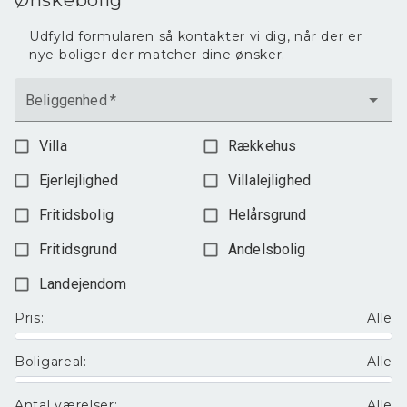
Ønskebolig
soveværelset og altanen er der en fantastisk
panoramaudsigt over Øresund.
Udfyld formularen så kontakter vi dig, når der er
nye boliger der matcher dine ønsker.
Kælderen byder på et stort bryggers med
vaskemaskine og tørretumbler, et stort disponibelt
rum velegnet som hobbyrum, vinkælder og et
Beliggenhed
*
mindre disponibelt rum.
Få en personlig fremvisning, ring til
Villa
Rækkehus
ejendomsmægler Kasper Wilstrup på tlf. 28301059
Ejerlejlighed
Villalejlighed
Fritidsbolig
Helårsgrund
Fritidsgrund
Andelsbolig
Landejendom
Pris
:
Alle
Boligareal
:
Alle
Antal værelser
:
Alle