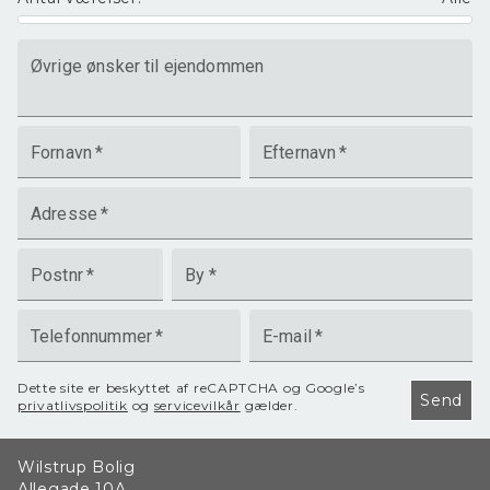
Øvrige ønsker til ejendommen
Fornavn
*
Efternavn
*
Adresse
*
Postnr
*
By
*
Telefonnummer
*
E-mail
*
Dette site er beskyttet af reCAPTCHA og Google’s
Send
privatlivspolitik
og
servicevilkår
gælder.
Wilstrup Bolig
Allegade 10A