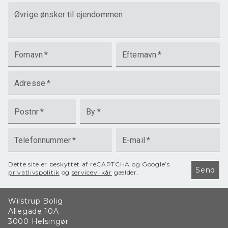
Øvrige ønsker til ejendommen
Fornavn
*
Efternavn
*
Adresse
*
Postnr
*
By
*
Telefonnummer
*
E-mail
*
Dette site er beskyttet af reCAPTCHA og Google’s
Send
privatlivspolitik
og
servicevilkår
gælder.
Wilstrup Bolig
Allegade 10A
3000
Helsingør