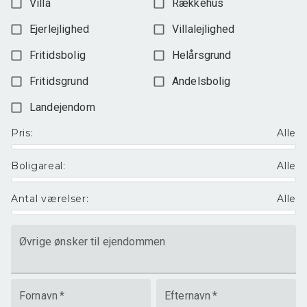
Villa
Rækkehus
Ejerlejlighed
Villalejlighed
Fritidsbolig
Helårsgrund
Fritidsgrund
Andelsbolig
Landejendom
Pris
:
Alle
Boligareal
:
Alle
Antal værelser
:
Alle
Øvrige ønsker til ejendommen
Fornavn
*
Efternavn
*