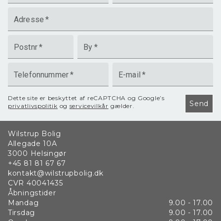
Adresse
*
Postnr
*
By
*
Telefonnummer
*
E-mail
*
Dette site er beskyttet af reCAPTCHA og Google’s
Send
privatlivspolitik
og
servicevilkår
gælder.
Wilstrup Bolig
Allegade 10A
3000
Helsingør
+45 81 81 67 67
kontakt@wilstrupbolig.dk
CVR
40041435
Åbningstider
Mandag
9.00 - 17.00
Tirsdag
9.00 - 17.00