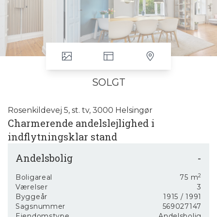
SOLGT
Rosenkildevej 5, st. tv, 3000 Helsingør
Charmerende andelslejlighed i
indflytningsklar stand
Høj stuelejlighed beliggende nær byens centrum.
Andelsbolig
-
Søger du/I en skøn lejlighed 3-værelses i Helsingør, så
kan Rosenkildevej 5 st. tv., 3000 Helsingør være
2
Boligareal
75
m
dit/jeres kommende hjem.
Værelser
3
Byggeår
1915
/ 1991
I en god andelsboligforening beliggende kun 300
Sagsnummer
569027147
meter fra Helsingør Bycenter, gågademiljø, indkøb,
Ejendomstype
Andelsbolig