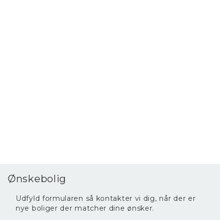
Ejendommen har fået udskiftet vinduerne og
ejendommen opvarmes med fjernvarme.
Ønskebolig
Udfyld formularen så kontakter vi dig, når der er
nye boliger der matcher dine ønsker.