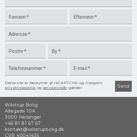
Fornavn
*
Efternavn
*
Adresse
*
Postnr
*
By
*
Telefonnummer
*
E-mail
*
Dette site er beskyttet af reCAPTCHA og Google’s
Send
privatlivspolitik
og
servicevilkår
gælder.
Wilstrup Bolig
Allegade 10A
3000
Helsingør
+45 81 81 67 67
kontakt@wilstrupbolig.dk
CVR
40041435