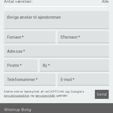
Antal værelser
:
Alle
Øvrige ønsker til ejendommen
Fornavn
*
Efternavn
*
Adresse
*
Postnr
*
By
*
Telefonnummer
*
E-mail
*
Dette site er beskyttet af reCAPTCHA og Google’s
Send
privatlivspolitik
og
servicevilkår
gælder.
Wilstrup Bolig