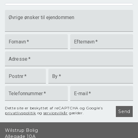
Øvrige ønsker til ejendommen
Fornavn
*
Efternavn
*
Adresse
*
Postnr
*
By
*
Telefonnummer
*
E-mail
*
Dette site er beskyttet af reCAPTCHA og Google’s
Send
privatlivspolitik
og
servicevilkår
gælder.
Wilstrup Bolig
Allegade 10A