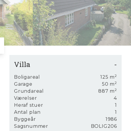
6
8
7
9
8
9
Villa
-
2
Boligareal
125
m
2
Garage
50
m
lig på
2
Grundareal
887
m
Værelser
4
Heraf stuer
1
Antal plan
1
Byggeår
1986
Sagsnummer
BOLIG206