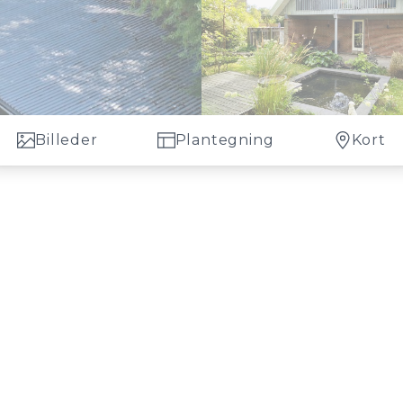
Billeder
Plantegning
Kort
skal du bruge en ejendomsmægler i 3000 Helsingør, så kontakt Wilstrup Bo
land.
s erfaring med boligsalget i Nordsjælland.