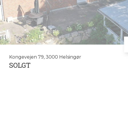
Kongevejen 79, 3000 Helsingør
SOLGT
Vi sælger boliger i Helsingør Kommune
Vi tilbyder selvfølgelig en gratis salgsvurdering af din bolig. SÅ 
tlf. 8181 6767.
Ejendomsmægler med høj kundetilfredshed.
Ejendomsmægler som er fri og uafhængig.
Ejendomsmægler med base i Helsingør men dækker hele Nordsjæl
Vi er uddannede ejendomsmæglere og har tilsammen mere end 30 år