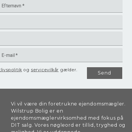
Efternavn
*
gene.
 skal
m med
E-mail
*
e. Den
tlivspolitik
og
servicevilkår
gælder.
Send
Vi vil være din foretrukne ejendomsmægler.
Wilstrup Bolig er en
ejendomsmæglervirksomhed med fokus på
DIT salg. Vores nøgleord er tillid, tryghed og