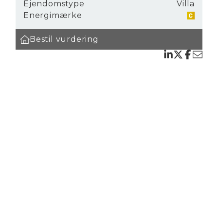
Ejendomstype
Villa
Energimærke
l
Bestil vurdering
elsker
et
glade
ngør
em
tor