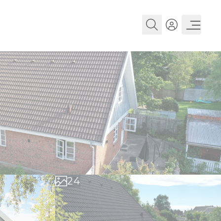
0
1
0
2
1
3
2
4
3
5
4
6
5
7