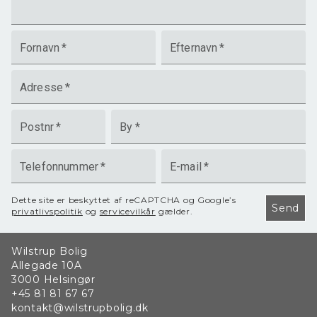
Fornavn
*
Efternavn
*
Adresse
*
Postnr
*
By
*
Telefonnummer
*
E-mail
*
Dette site er beskyttet af reCAPTCHA og Google’s
Send
privatlivspolitik
og
servicevilkår
gælder.
Wilstrup Bolig
Allegade 10A
3000
Helsingør
+45 81 81 67 67
kontakt@wilstrupbolig.dk