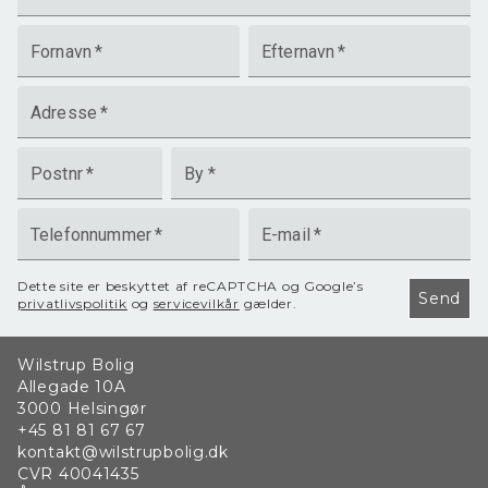
Fornavn
*
Efternavn
*
Adresse
*
Postnr
*
By
*
Telefonnummer
*
E-mail
*
Dette site er beskyttet af reCAPTCHA og Google’s
Send
privatlivspolitik
og
servicevilkår
gælder.
Wilstrup Bolig
Allegade 10A
3000
Helsingør
+45 81 81 67 67
kontakt@wilstrupbolig.dk
CVR
40041435