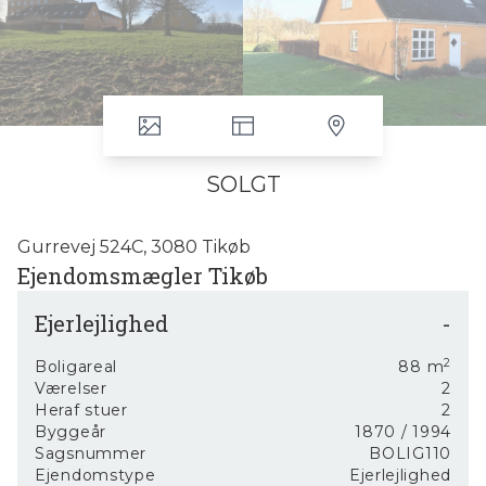
SOLGT
Gurrevej 524C, 3080 Tikøb
Ejendomsmægler Tikøb
Skal du bruge en Ejendomsmægler i Tikøb eller det øvrige
Ejerlejlighed
-
Nordsjælland så kontakt ejendomsmægler Wilstrup Bolig på
tlf. 8181 67676.
2
Boligareal
88
m
Værelser
2
Ejendomsmægler med høj kundetilfredshed
Heraf stuer
2
Ejendomsmægler som er fri og uafhængig
Byggeår
1870
/ 1994
Ejendomsmægler med stor erfaring
Sagsnummer
BOLIG110
Ejendomsmægler med base i Helsingør men dækker hele
Ejendomstype
Ejerlejlighed