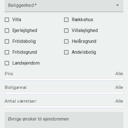
Beliggenhed
*
Tikøb er en hyggelig lille by med et tæt sammenhold. Der er
både kirke, skole, børneinstitutioner, supermarked, bager og
Villa
Rækkehus
slagter og et væld af spændende foreninger og aktiviteter.
Ejerlejlighed
Villalejlighed
Alt i alt en unik bolig i et spændende område, en
Fritidsbolig
Helårsgrund
velfungerende ejerforening med godt fællesskab og en
fornuftig økonomi med lave fællesudgifter.
Fritidsgrund
Andelsbolig
Landejendom
Pris
:
Alle
Boligareal
:
Alle
Antal værelser
:
Alle
Øvrige ønsker til ejendommen