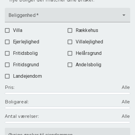
nye boliger der matcher dine ønsker.
Beliggenhed
*
Villa
Rækkehus
Ejerlejlighed
Villalejlighed
Fritidsbolig
Helårsgrund
Fritidsgrund
Andelsbolig
Landejendom
Pris
:
Alle
Boligareal
:
Alle
Antal værelser
:
Alle