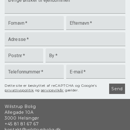
Øvrige ønsker til ejendommen
Fornavn
*
Efternavn
*
Adresse
*
Postnr
*
By
*
Telefonnummer
*
E-mail
*
Dette site er beskyttet af reCAPTCHA og Google’s
Send
privatlivspolitik
og
servicevilkår
gælder.
Wilstrup Bolig
Allegade 10A
3000
Helsingør
+45 81 81 67 67
kontakt@wilstrupbolig.dk