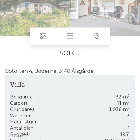
SOLGT
Botoften 4, Boderne, 3140 Ålsgårde
Ålsgårde er en af Nordkystens hyggelige byer omgivet af skøn natur.
Villa
-
Der er ca. 5 km. fra den gamle charmerende handelsby Helsingør
og ca. 6 km. til den populære sommerhusby Hornbæk. Samtidig er
2
Boligareal
82
m
ca. 10 min. kørsel til Espergærde og motorvejsforbindelse til
2
Carport
11
m
København. Området er attraktivt for børnefamilier som i stigende
2
Grundareal
1.036
m
grad søger til området.
Værelser
3
Heraf stuer
1
Botoften 4, er beliggende centralt i Ålsgårde, kun 5 min. til
Antal plan
1
indkøbsmuligheder, trænings faciliteter, station med togforbindelse
Byggeår
1951
til Helsingør. Derudover kort afstand til daginstitutioner, klub- og