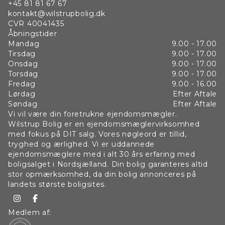
+45 81 81 67 67
pigegarden gennem Helsingør City kl. 12.00. Ligeledes ved
kontakt@wilstrupbolig.dk
juletid er pigegarden med til at gøre stemningen god.
CVR
40041435
Åbningstider
Strande og skov:
Mandag
9.00 - 17.00
Der er flere steder du kan bade i Helsingør, men vi
Tirsdag
9.00 - 17.00
fremhæver Gummistranden som ligger ved Helsingør
Onsdag
9.00 - 17.00
Campingplads. En fin sandstrand, som har mange små klitter.
Torsdag
9.00 - 17.00
Stranden ligger tæt på centrum og nem at komme til på
Fredag
9.00 - 16.00
cykel. En et af byens andre gode strande, kan Julbækhus
Lørdag
Efter Aftale
Søndag
Efter Aftale
som ligger ca. 4 km. fra Helsingør Centrum. Det er et
Vi vil være din foretrukne ejendomsmægler.
naturskønt område med skøn sandstrand og med Teglstrup
Wilstrup Bolig er en ejendomsmæglervirksomhed
Hegn i baggrunden. Teglstrup Hegn er en dejlig skov med
med fokus på DIT salg. Vores nøgleord er tillid,
flere små søer og et sjovt område, som kaldes Kohaven. Her
tryghed og ærlighed. Vi er uddannede
går køerne frit rundt på marker og skov, men du kan
ejendomsmæglere med i alt 30 års erfaring med
cykle/gå/løbe forbi dem. Så er du dus med skovens fugle og
boligsalget i Nordsjælland. Din bolig garanteres altid
dyr, er denne plet i Helsingør Kommune værd at besøge.
stor opmærksomhed, da din bolig annonceres på
landets største boligsites.
Selvforkælelse:
Bor man i Helsingør og trænger man til at forkæle sig selv, så
Medlem af:
behøver man ikke at tage ud fra byen. Hotel Marienlyst som
ligger direkte ud til Øresund tiltrækker mange gæster til