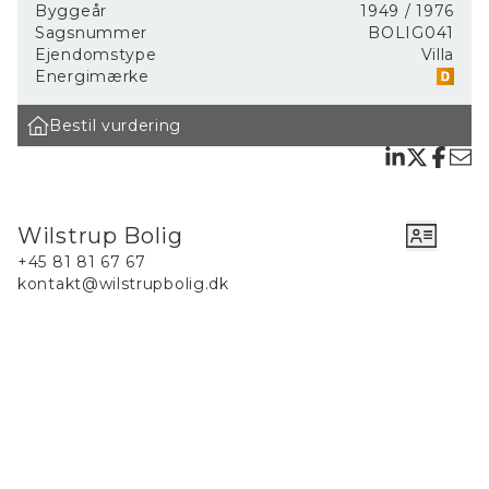
Byggeår
1949
/ 1976
Nordsjælland.
Sagsnummer
BOLIG041
Vi er uddannede ejendomsmæglere og har tilsammen mere
Ejendomstype
Villa
end 30 års erfaring med boligsalget i Nordsjælland.
Energimærke
Vi har lave afslag og korte salgstider. Og med et godt
Bestil vurdering
salgsresultat og samtidig god service, så har vi mange
kunder, som har anbefalet os til andre samt skrevet en
anmeldelse på Google.
Læs mere om os på hjemmesiden.
Wilstrup Bolig
Ejendomsmægler som selv bor i byen Helsingør
+45 81 81 67 67
Er du potentiel boligkøber i Helsingør, kan vi som
kontakt@wilstrupbolig.dk
ejendomsmægler i byen varmt anbefale at du flytter hertil.
Du kan her læse, hvad vi selv elsker ved byen, du kan også
blive skrevet op i vores køberkartotek og vi kan hjælpe med
målrettet søgning efter din drømmebolig. Vi er lokale
ejendomsmæglere i Helsingør og kender byen som vores
bukselomme. Har du allerede fundet din drømmebolig men
endnu ikke fået afsluttet handlen, kan vi hjælpe med
køberrådgivning.