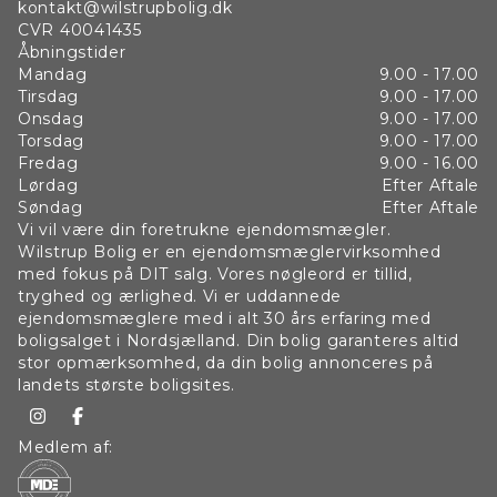
kontakt@wilstrupbolig.dk
Strande og skov:
CVR
40041435
Der er flere steder du kan bade i Helsingør, men vi fremhæver
Åbningstider
Gummistranden som ligger ved Helsingør Campingplads. En
Mandag
9.00 - 17.00
Tirsdag
9.00 - 17.00
fin sandstrand, som har mange små klitter. Stranden ligger
Onsdag
9.00 - 17.00
tæt på centrum og nem at komme til på cykel. En et af byens
Torsdag
9.00 - 17.00
andre gode strande, kan Julbækhus som ligger ca. 4 km. fra
Fredag
9.00 - 16.00
Helsingør Centrum. Det er et naturskønt område med skøn
Lørdag
Efter Aftale
sandstrand og med Teglstrup Hegn i baggrunden. Teglstrup
Søndag
Efter Aftale
Hegn er en dejlig skov med flere små søer og et sjovt område,
Vi vil være din foretrukne ejendomsmægler.
som kaldes Kohaven. Her går køerne frit rundt på marker og
Wilstrup Bolig er en ejendomsmæglervirksomhed
skov, men du kan cykle/gå/løbe forbi dem. Så er du dus med
med fokus på DIT salg. Vores nøgleord er tillid,
skovens fugle og dyr, er denne plet i Helsingør Kommune værd
tryghed og ærlighed. Vi er uddannede
at besøge.
ejendomsmæglere med i alt 30 års erfaring med
boligsalget i Nordsjælland. Din bolig garanteres altid
Selvforkælelse:
stor opmærksomhed, da din bolig annonceres på
landets største boligsites.
Bor man i Helsingør og trænger man til at forkæle sig selv, så
behøver man ikke at tage ud fra byen. Hotel Marienlyst som
ligger direkte ud til Øresund tiltrækker mange gæster til
Medlem af:
Helsingør By. Og seneste har hotellet stået for en stor
ombygning herunder deres Spaafdeling. Du kan købe afgang